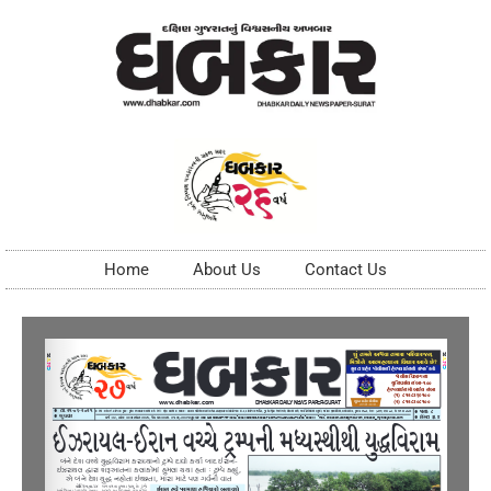
Home
About Us
Contact Us