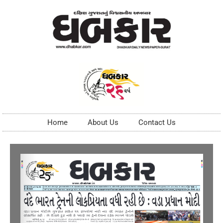
Home
About Us
Contact Us