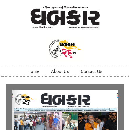
Home
About Us
Contact Us