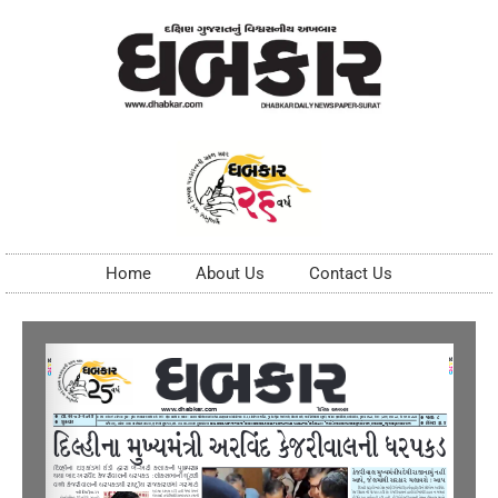
Home
About Us
Contact Us