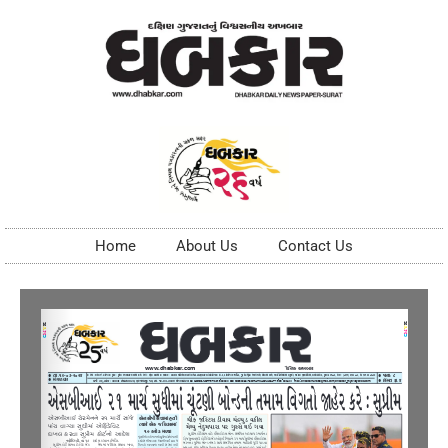
Home
About Us
Contact Us