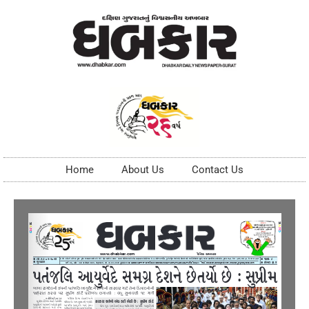
Home
About Us
Contact Us