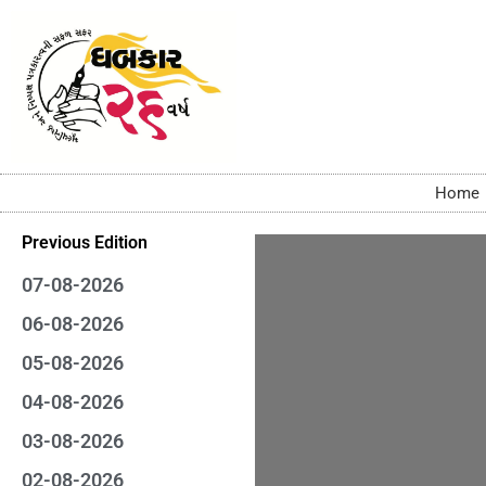
Home
Previous Edition
07-08-2026
06-08-2026
05-08-2026
04-08-2026
03-08-2026
02-08-2026